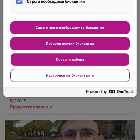
Строго необходими бисквитки
Само строго необходимите бисквитки
Позволи всички бисквитки
Позволи избора
Experian България & ТУЕС: Споделяме знания
Настройки на бисквитките
и получаваме нови в замяна
8月 2025
Прочетете повече