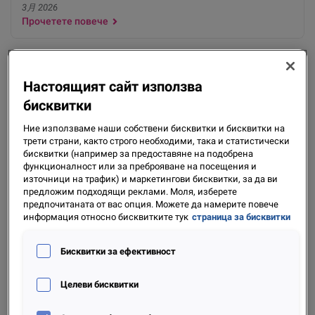
3月 2026
Прочетете повече
Настоящият сайт използва
бисквитки
Ние използваме наши собствени бисквитки и бисквитки на
трети страни, както строго необходими, така и статистически
бисквитки (например за предоставяне на подобрена
функционалност или за преброяване на посещения и
източници на трафик) и маркетингови бисквитки, за да ви
предложим подходящи реклами. Моля, изберете
предпочитаната от вас опция. Можете да намерите повече
Партньорства с българските университети:
информация относно бисквитките тук
страница за бисквитки
Променяме бъдещето чрез образование и
Бисквитки за ефективност
иновации
8月 2025
Целеви бисквитки
Прочетете повече