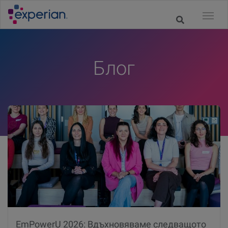
Блог
EmPowerU 2026: Вдъхновяваме следващото