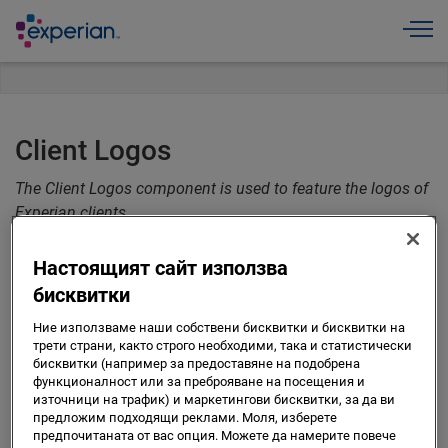
Toggle
Client Logos
The Client Logos component is used to feature the logos of
Experian clients.
Screenshot of Existing Site
Настоящият сайт използва
бисквитки
Ние използваме наши собствени бисквитки и бисквитки на
Screenshot of AEM Author Touch UI
трети страни, както строго необходими, така и статистически
бисквитки (например за предоставяне на подобрена
функционалност или за преброяване на посещения и
източници на трафик) и маркетингови бисквитки, за да ви
предложим подходящи реклами. Моля, изберете
Author Instructions
предпочитаната от вас опция. Можете да намерите повече