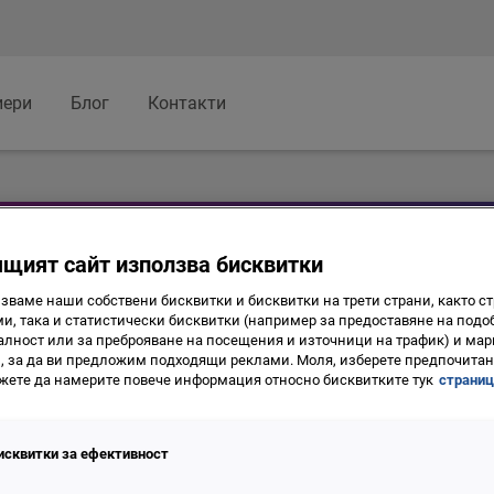
иери
Блог
Контакти
щият сайт използва бисквитки
и услуги
зваме наши собствени бисквитки и бисквитки на трети страни, както ст
и, така и статистически бисквитки (например за предоставяне на подо
формация, от която се нуждаете, 
лност или за преброяване на посещения и източници на трафик) и мар
, за да ви предложим подходящи реклами. Моля, изберете предпочитана
 се сдобиете с носещи печалба кл
жете да намерите повече информация относно бисквитките тук
страниц
исквитки за ефективност