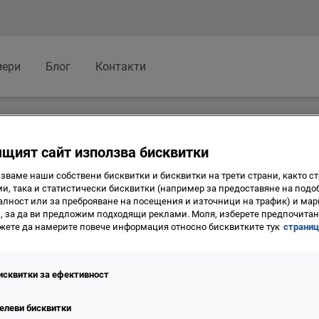
иери
Блог
Контакти
щият сайт използва бисквитки
циална отговорност
зваме наши собствени бисквитки и бисквитки на трети страни, както ст
и, така и статистически бисквитки (например за предоставяне на подо
лност или за преброяване на посещения и източници на трафик) и мар
, за да ви предложим подходящи реклами. Моля, изберете предпочитана
жете да намерите повече информация относно бисквитките тук
страниц
исквитки за ефективност
елеви бисквитки