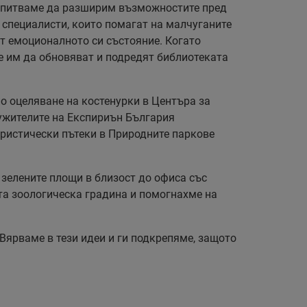
е опитваме да разширим възможностите пред
 специалисти, които помагат на малчуганите
ат емоционалното си състояние. Когато
е им да обновяват и подредят библиотеката
о оцеляване на костенурки в Центъра за
ужителите на Експириън България
уристически пътеки в Природните паркове
 зелените площи в близост до офиса със
та зоологическа градина и помогнахме на
 Вярваме в тези идеи и ги подкрепяме, защото