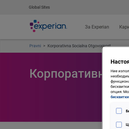
Global Sites
За Experian
Кар
Pravni
Korporativna Socialna Otgovornost
Настоя
Корпоративна со
Ние изпол
необходим
функциона
бисквитки
опция. Мо
бисквитки
Б
Ц