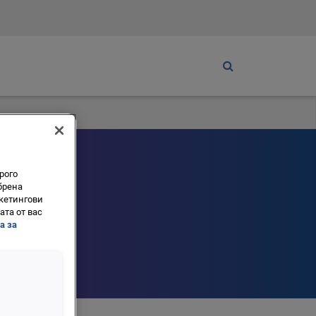
рого
брена
кетингови
та от вас
а за