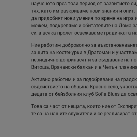
наученото през този период от развитието с
тях, като им разкриваме нови знания и опит
да придобият нови умения по време на игра 
можем, подкрепяме и обитателите на Дома за
си, а всяка пролет освежаваме градинката н
Ние работим доброволно за възстановяванет
защита на костенурки в Драгоман и участва
периодично допринасят и за създаване на по
Витоша, Врачански балкан и в Чепън планин
Активно работим и за подобряване на градск
съдействието на община Красно село, участв
децата от бейзболния клуб Sofia Blues да о
Това са част от нещата, които ние от Експир
те са на нашите служители и се реализират от