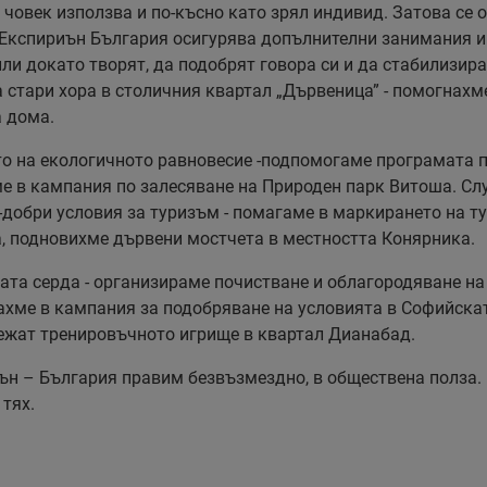
и, човек използва и по-късно като зрял индивид. Затова с
. Експириън България осигурява допълнителни занимания и
или докато творят, да подобрят говора си и да стабилизир
 стари хора в столичния квартал „Дървеница” - помогнахм
а дома.
о на екологичното равновесие -подпомогаме програмата п
ме в кампания по залесяване на Природен парк Витоша. Сл
-добри условия за туризъм - помагаме в маркирането на т
а, подновихме дървени мостчета в местността Конярника.
ата серда - организираме почистване и облагородяване на
ахме в кампания за подобряване на условията в Софийска
свежат тренировъчното игрище в квартал Дианабад.
иън – България правим безвъзмездно, в обществена полза.
 тях.